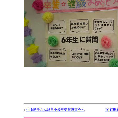
«
中山勝子さん旭日小綬章受賞祝賀会へ
FC町田