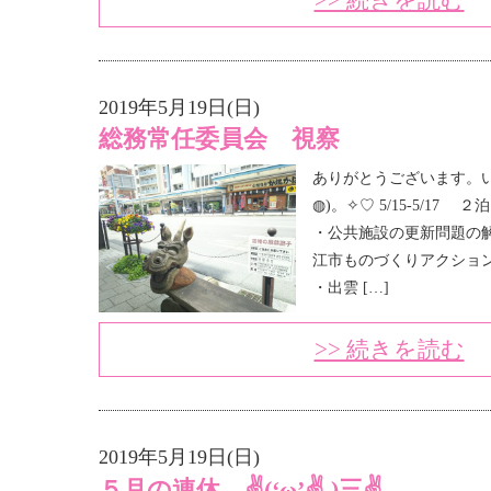
>> 続きを読む
2019年5月19日(日)
総務常任委員会 視察
ありがとうございます。い
◍)。✧♡ 5/15-5/17
・公共施設の更新問題の解
江市ものづくりアクション
・出雲 […]
>> 続きを読む
2019年5月19日(日)
５月の連休 ✌(‘ω’✌ )三✌