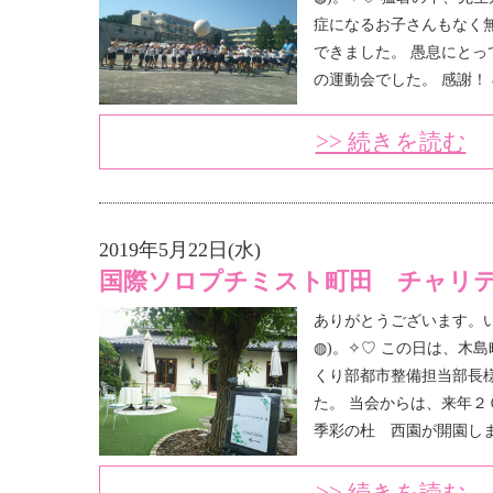
症になるお子さんもなく
できました。 愚息にとっ
の運動会でした。 感謝！ &
>> 続きを読む
2019年5月22日(水)
国際ソロプチミスト町田 チャリテ
ありがとうございます。い
◍)。✧♡ この日は、木
くり部都市整備担当部長
た。 当会からは、来年２
季彩の杜 西園が開園します