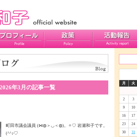
活動報告
ご意見
月
火
2026年3月の記事一覧
2
3
9
10
16
17
23
24
町田市議会議員 (⋈◍＞◡＜◍)。✧♡ 岩瀬和子です。
30
31
(^^♪♡