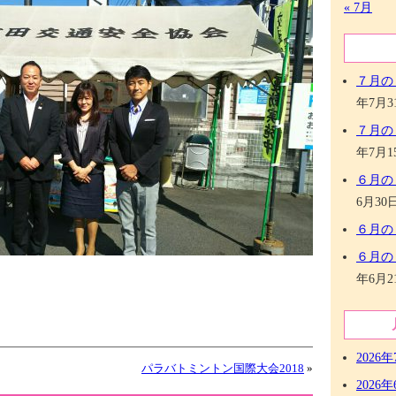
« 7月
７月の
年7月3
７月の
年7月1
６月の
6月30
６月の
６月の
年6月2
2026年
パラバトミントン国際大会2018
»
2026年