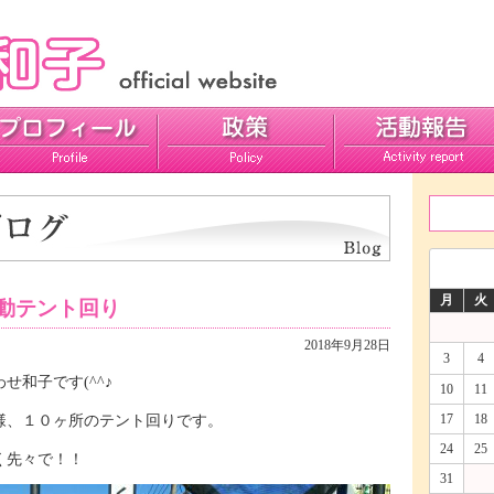
活動報告
ご意見
月
火
動テント回り
2018年9月28日
3
4
せ和子です(^^♪
10
11
17
18
様、１０ヶ所のテント回りです。
24
25
く先々で！！
31