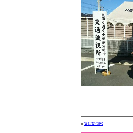
«
議員茶道部