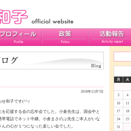
活動報告
ご意見
月
火
2018年12月7日
3
4
せ和子です(^^♪
10
11
17
18
生を応援する会の忘年会でした。小倉先生は、国会中と
携帯電話でネット中継。小倉まさのぶ先生ご本人がいな
24
25
さんの心が１つになった楽しい会でした。
31