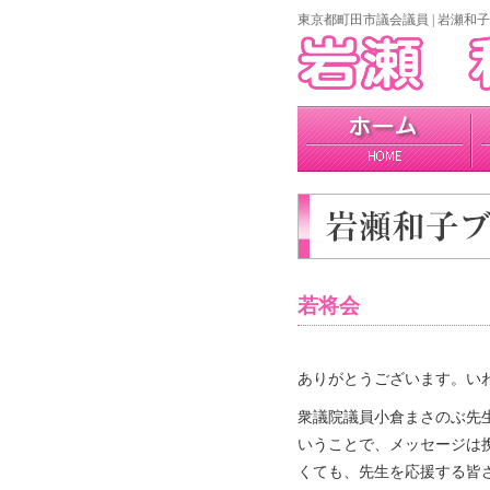
東京都町田市議会議員 | 岩瀬和子
home
プロフィール
政策
若将会
ありがとうございます。いわ
衆議院議員小倉まさのぶ先
いうことで、メッセージは
くても、先生を応援する皆