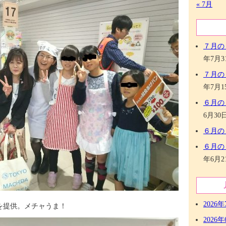
« 7月
７月の
年7月3
７月の
年7月1
６月の
6月30
６月の
６月の
年6月2
2026年
を提供。メチャうま！
2026年