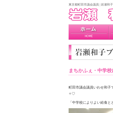
東京都町田市議会議員 | 岩瀬和子
home
プロフィール
政策
まちかふぇ・中学
町田市議会議員いわせ和子で
✧♡
「中学校によりよい給食と