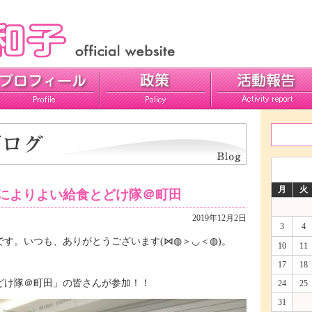
活動報告
ご意見
月
火
校によりよい給食とどけ隊＠町田
2019年12月2日
3
4
す。いつも、ありがとうございます(⋈◍＞◡＜◍)。
10
11
17
18
どけ隊＠町田」の皆さんが参加！！
24
25
31