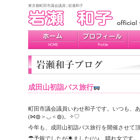
東京都町田市議会議員 | 岩瀬和子
プロフィール
政策
活動報告
成田山初詣バス旅行
町田市議会議員いわせ和子です。いつも、
(⋈◍＞◡＜◍)。✧♡
今年も、成田山初詣バス旅行を開催させて
☂予報でしたが☀ました(^^♪ 晴れ女です。