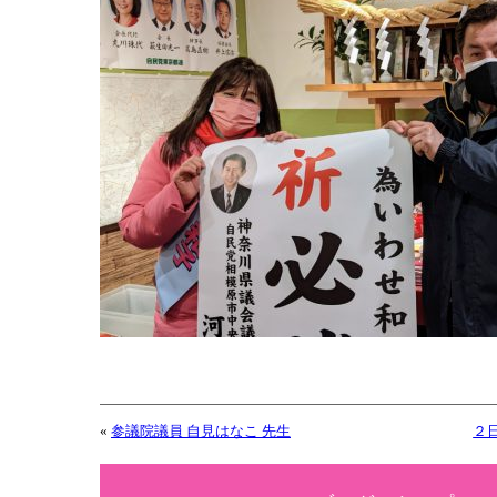
«
参議院議員 自見はなこ 先生
２