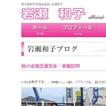
東京都町田市議会議員 | 岩瀬和子
プロフィール
政策
活動報告
秋の全国交通安全・表敬訪問
いわせ和子です。。(⋈◍＞◡＜◍)。✧♡いつも、ありがと