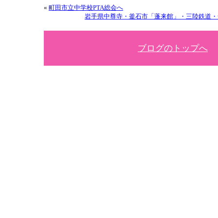
«
町田市立中学校PTA総会へ
岩手県中尊寺・釜石市「蓬来館」・三陸鉄道・
ブログのトップへ