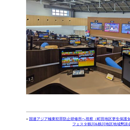
«
国連アジア極東犯罪防止研修所へ視察（町田地区更生保護
フェスタ鶴川&鶴川地区地域懇談