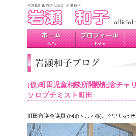
東京都町田市議会議員 | 岩瀬和子
プロフィール
政策
活動報告
(仮)町田児童相談所開設記念チャリ
ソロプチミスト町田
町田市議会議員 (⋈◍＞◡＜◍)。✧♡ いわせ