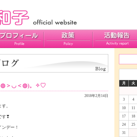
活動報告
ご意見
月
火
◍＞◡＜◍)。✧♡
2018年2月14日
3
4
ます。
10
11
17
18
です❣
24
25
インデー！
31