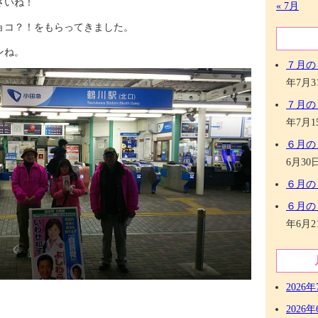
さいね！
« 7月
ョコ？！をもらってきました。
ンね。
７月の
年7月3
７月の
年7月1
６月の
6月30
６月の
６月の
年6月2
2026年
2026年