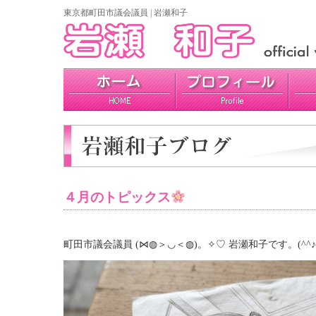
東京都町田市議会議員 | 岩瀬和子
プロフィール
政策
活動報告
４月のトピックス
町田市議会議員 (⋈◍＞◡＜◍)。✧♡ 岩瀬和子です。(^^