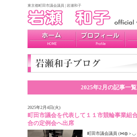
東京都町田市議会議員 | 岩瀬和子
プロフィール
政策
活動報告
2025年2月の記事一覧
2025年2月4日(火)
町田市議会を代表して１１市競輪事業組
合の定例会へ出席
町田市議会議員 (⋈◍＞◡